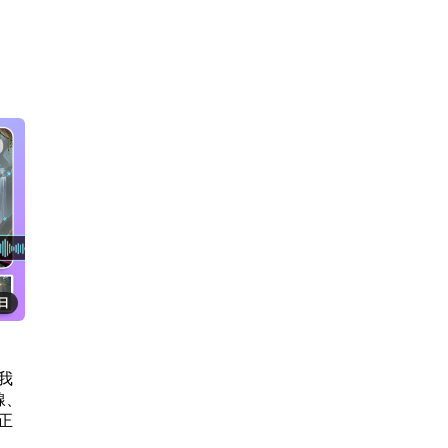
1日
我
線、
正