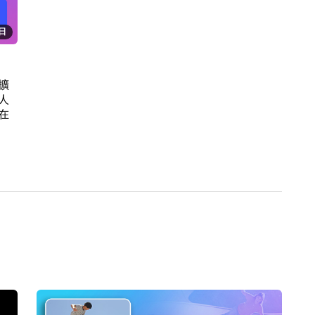
1日
擴
人
在