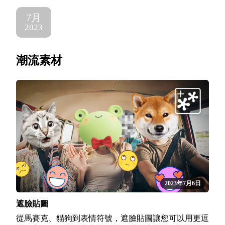
7月
2023
潮流素材
2023年7月6日
遮臉貼圖
從馬賽克、貓狗到表情符號，遮臉貼圖讓您可以用更逗