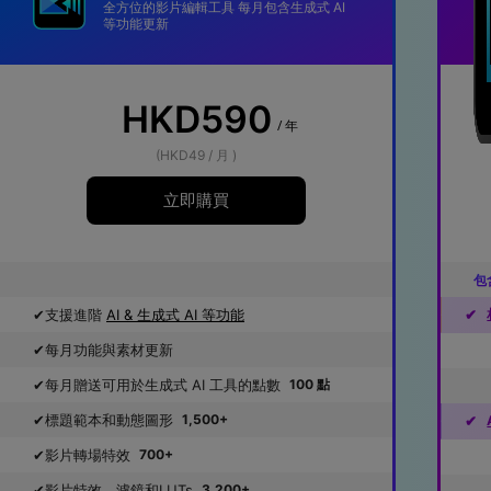
全方位的影片編輯工具 每月包含生成式 AI
等功能更新
HKD590
/ 年
(HKD49 / 月 )
立即購買
包
支援進階
AI & 生成式 AI 等功能​
✔
每月功能與素材更新
每月贈送可用於生成式 AI 工具的點數
100 點
標題範本和動態圖形
1,500+
✔
影片轉場特效
700+
影片特效、濾鏡和LUTs
3,200+