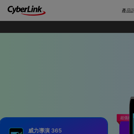
產品
超值組
威力導演 365