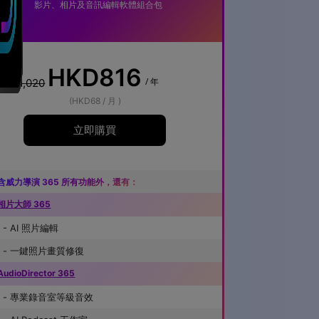
影片、相片及音訊編輯軟體組合包
HKD816
/ 年
HKD1,020
(HKD68 / 月 )
立即購買
含威力導演 365 所有功能外，還有：
相片大師 365
相片大師 365
- AI 照片編輯
- 一鍵照片畫質修復
AudioDirector 365
AudioDirector 365
- 專業錄音室等級音效