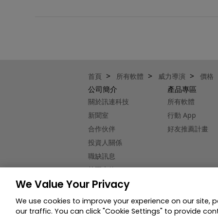
訂閱一次就能同時於 Mac 和 Windows 電腦上使用嗎？
匯入動態 PNG (APNG)
AI 音訊降噪
匯出動態 GIF 和 APNG
自動調整背景音量
智能聲音配對
首頁
所有軟體
威力導演
價格
公司簡介
產品專區
關於訊連科技
所有軟體
新聞室
行動 App
合作伙伴
好友推薦計畫
投資人關係
職缺訊息
校園大使
We Value Your Privacy
聯絡我們
We use cookies to improve your experience on our site, 
影片編輯
隱私權
© 2026 訊連科技。保留所有權利。
our traffic. You can click "Cookie Settings" to provide con
威力導演 