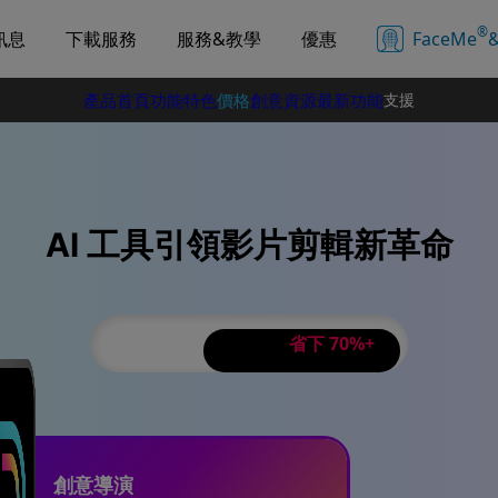
®
訊息
下載服務
服務&教學
優惠
FaceMe
&
產品首頁
功能特色
價格
創意資源
最新功能
支援
教學中心
系統需求
AI 工具引領影片剪輯新革命
月訂閱
年訂閱
省下 70%+
合
創意導演