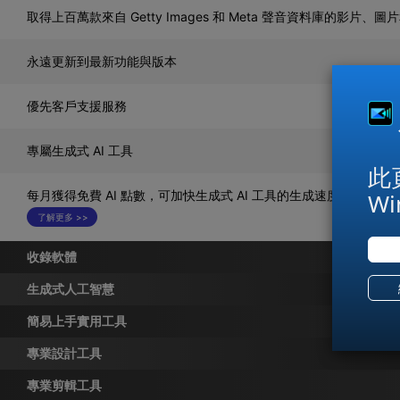
取得上百萬款來自 Getty Images 和 Meta 聲音資料庫的影片、
永遠更新到最新功能與版本
優先客戶支援服務
專屬生成式 AI 工具
此
Wi
每月獲得免費 AI 點數，可加快生成式 AI 工具的生成速度
了解更多 >>
收錄軟體
生成式人工智慧
威力導演
簡易上手實用工具
全新
AI 對話式影片編輯
相片大師
專業設計工具
全新
AI 媒體庫搜尋
AI模型實驗室
AudioDirector
專業剪輯工具
全新
自動裁切