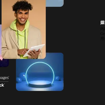
媒
內
Ge
用