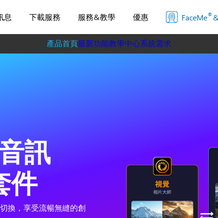
®
訊息
下載服務
服務&教學
優惠
FaceMe
&
產品首頁
最新功能
教學中心
系統需求
音訊
套件
切換，享受流暢無縫的創