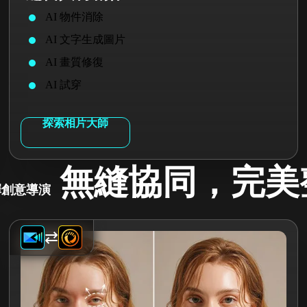
AI 物件消除
AI 文字生成圖片
AI 畫質修復
AI 試穿
探索相片大師
無縫協同，完美
擇創意導演
⇄