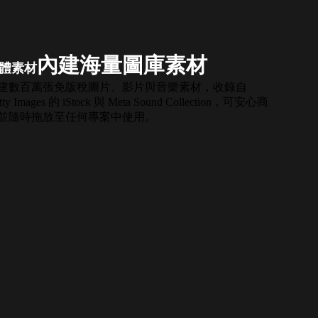
內建海量圖庫素材
體素材
建數百萬張免版稅圖片、影片與音樂素材，收錄自
tty Images 的 iStock 與 Meta Sound Collection，可安心商
並隨時拖放至任何專案中使用。