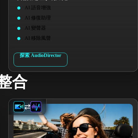
AI 語音增強
AI 修復助理
AI 變聲器
AI 移除風聲
探索 AudioDirector
整合
⇄