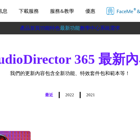
®
訊息
下載服務
服務&教學
優惠
FaceMe
&
產品首頁
功能特色
最新功能
教學中心
系統需求
udioDirector 365 最新
我們的更新內容包含全新功能、特效套件包和範本等！
最近
2022
2021