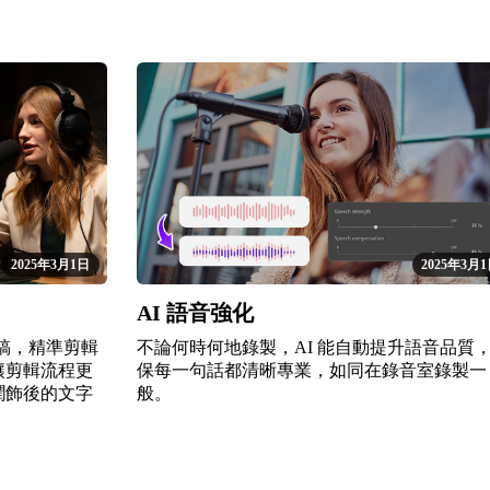
2025年3月1日
2025年3月
AI 語音強化
字稿，精準剪輯
不論何時何地錄製，AI 能自動提升語音品質
讓剪輯流程更
保每一句話都清晰專業，如同在錄音室錄製一
潤飾後的文字
般。