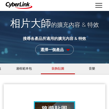
相片大師
的擴充內容 & 特效
搜尋各產品所適用的擴充內容 & 特效
選擇一個產品
包
邊框範本包
裝飾貼圖
音樂