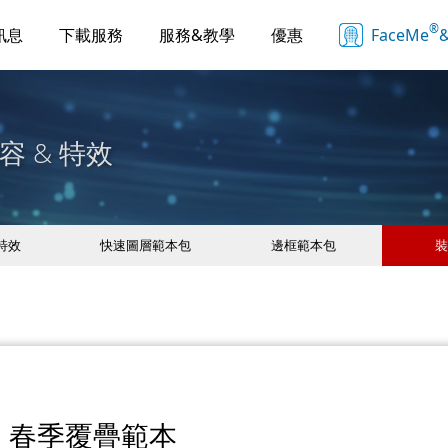
®
訊息
下載服務
服務&教學
優惠
FaceMe
&
容 & 特效
 特效
快速圖層範本包
邊框範本包
裝
春季覆疊範本