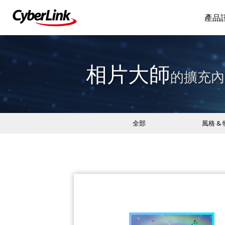
產品
相片大師
的擴充內
全部
風格 &