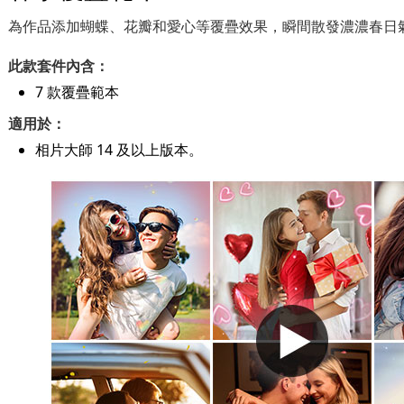
為作品添加蝴蝶、花瓣和愛心等覆疊效果，瞬間散發濃濃春日
此款套件內含：
7 款覆疊範本
適用於：
相片大師 14 及以上版本。