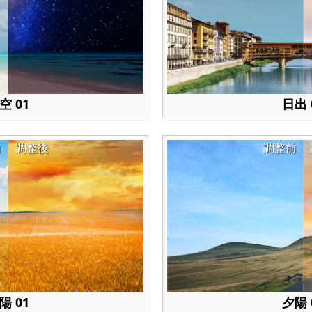
空 01
日出 
前
調整後
調整前
陽 01
夕陽 