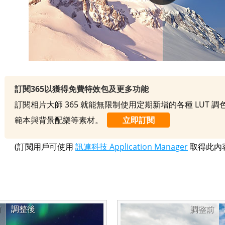
訂閱365以獲得免費特效包及更多功能
訂閱相片大師 365 就能無限制使用定期新增的各種 LUT 
範本與背景配樂等素材。
立即訂閱
(訂閱用戶可使用
訊連科技 Application Manager
取得此內
前
調整後
調整前