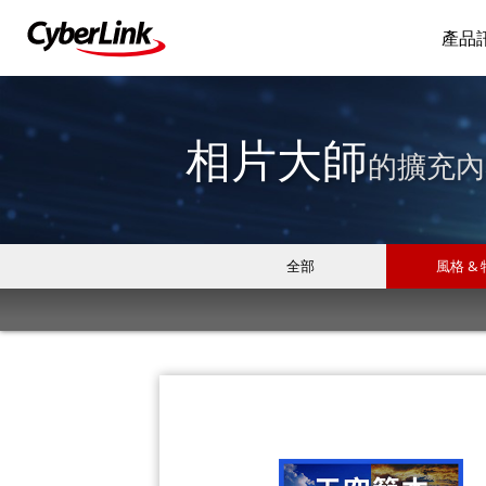
產品
相片大師
的擴充內
全部
風格 &