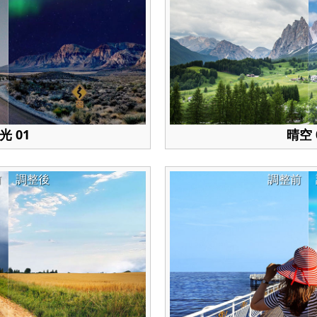
光 01
晴空 
前
調整後
調整前