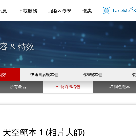
®
訊息
下載服務
服務&教學
優惠
FaceMe
&
容 & 特效
 特效
快速圖層範本包
邊框範本包
裝
所有產品
AI 藝術風格包
LUT 調色範本
天空範本 1 (相片大師)