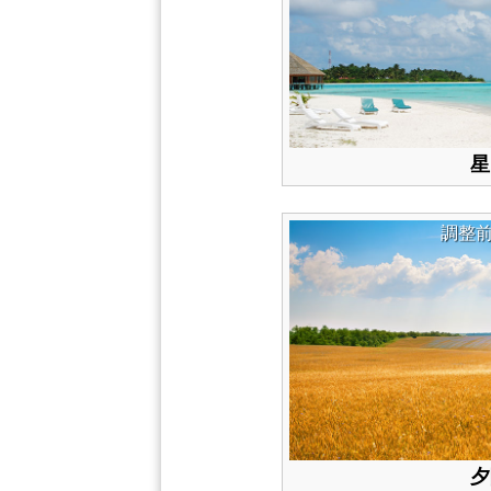
星
調整
夕