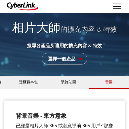
相片大師
的擴充內容 & 特效
搜尋各產品所適用的擴充內容 & 特效
選擇一個產品
包
邊框範本包
裝飾貼圖
音樂
背景音樂 - 東方意象
已經是相片大師 365 或創意導演 365 用戶? 那麼