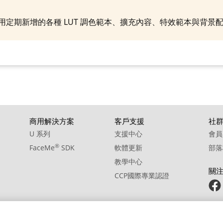
10. BGM - Trail Light
制使用定期新增的各種 LUT 調色範本、擴充內容、特效範本與背
商用解決方案
客戶支援
社
U 系列
支援中心
會員
®
FaceMe
SDK
軟體更新
部落
教學中心
關
CCP國際專業認證