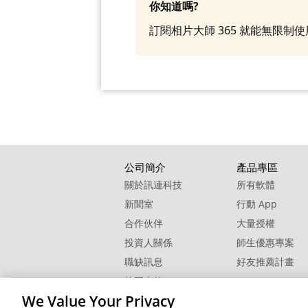
你知道嗎?
訂閱相片大師 365 就能無限
公司簡介
產品專區
關於訊連科技
所有軟體
新聞室
行動 App
合作伙伴
大量授權
投資人關係
師生優惠專案
職缺訊息
好友推薦計畫
校園大使
We Value Your Privacy
聯絡我們