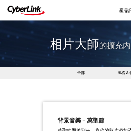
產品
相片大師
的擴充內
全部
風格 &
背景音樂 – 萬聖節
萬聖節即將到來，為你的影片添加恐