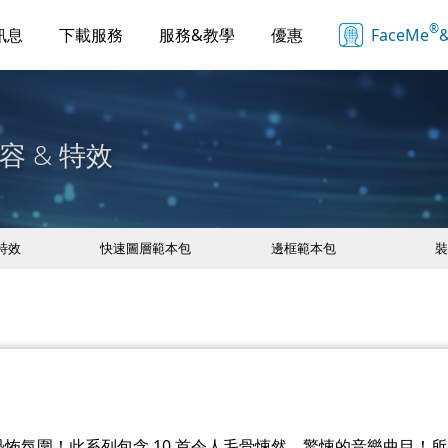
®
訊息
下載服務
服務&教學
優惠
FaceMe
&
容 & 特效
 特效
快速圖層範本包
邊框範本包
裝
怖氛圍！此系列包含 10 首令人毛骨悚然、驚悚的音樂曲目！