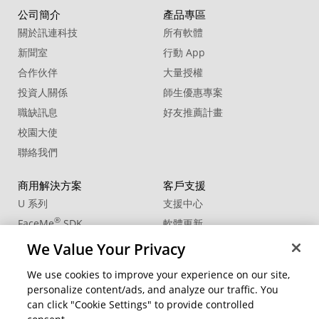
公司簡介
產品專區
關於訊連科技
所有軟體
新聞室
行動 App
合作伙伴
大量授權
投資人關係
師生優惠專案
職缺訊息
好友推薦計畫
校園大使
聯絡我們
商用解決方案
客戶支援
U 系列
支援中心
®
FaceMe
SDK
軟體更新
教學中心
We Value Your Privacy
CCP國際專業認證
We use cookies to improve your experience on our site,
personalize content/ads, and analyze our traffic. You
社群資源
變更地區
can click "Cookie Settings" to provide controlled
會員專區