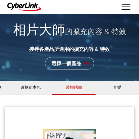
相片大師
的擴充內容 & 特效
搜尋各產品所適用的擴充內容 & 特效
選擇一個產品
包
邊框範本包
裝飾貼圖
音樂