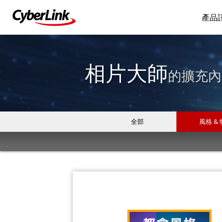
產品
相片大師
的擴充內
全部
風格 &