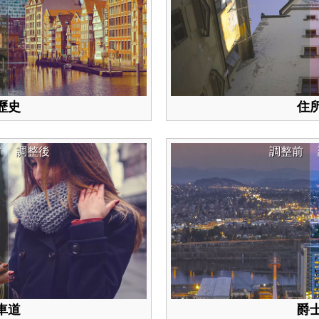
歷史
住
前
調整後
調整前
車道
爵