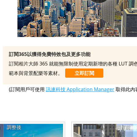
訂閱365以獲得免費特效包及更多功能
訂閱相片大師 365 就能無限制使用定期新增的各種 LUT 
範本與背景配樂等素材。
立即訂閱
(訂閱用戶可使用
訊連科技 Application Manager
取得此內
前
調整後
調整前