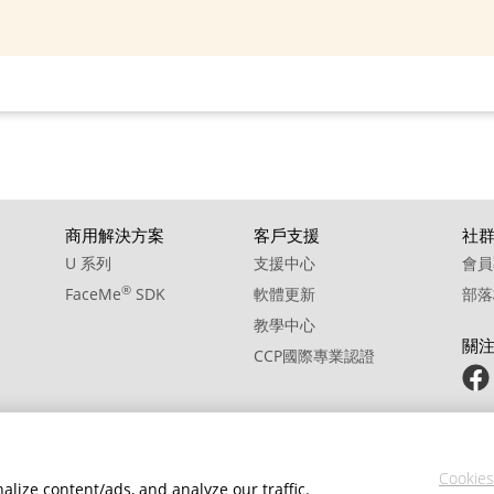
商用解決方案
客戶支援
社
U 系列
支援中心
會員
®
FaceMe
SDK
軟體更新
部落
教學中心
關
CCP國際專業認證
Cookies
lize content/ads, and analyze our traffic.