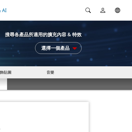
 AI
搜尋各產品所適用的擴充內容 & 特效
選擇一個產品
飾貼圖
音樂
)