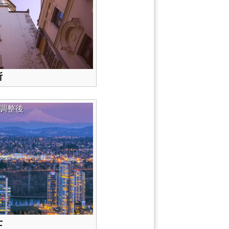
所
調整後
士