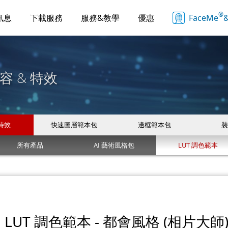
®
訊息
下載服務
服務&教學
優惠
FaceMe
&
容 & 特效
 特效
快速圖層範本包
邊框範本包
裝
所有產品
AI 藝術風格包
LUT 調色範本
LUT 調色範本 - 都會風格 (相片大師