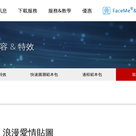
®
訊息
下載服務
服務&教學
優惠
FaceMe
&
容 & 特效
 特效
快速圖層範本包
邊框範本包
裝
浪漫愛情貼圖