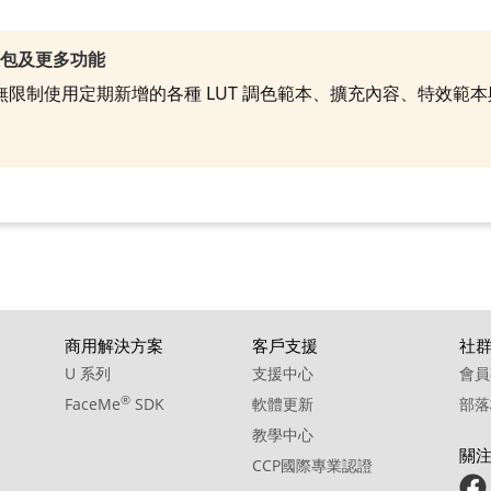
效包及更多功能
就能無限制使用定期新增的各種 LUT 調色範本、擴充內容、特效
商用解決方案
客戶支援
社
U 系列
支援中心
會員
®
FaceMe
SDK
軟體更新
部落
教學中心
關
CCP國際專業認證