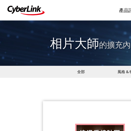
產品
相片大師
的擴充內
全部
風格 &