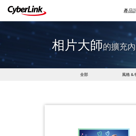
產品
相片大師
的擴充內
全部
風格 &