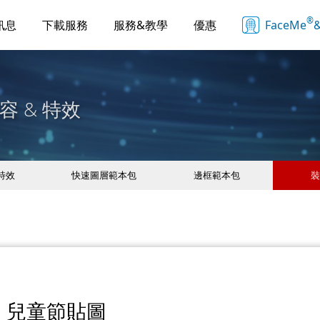
®
訊息
下載服務
服務&教學
優惠
FaceMe
&
容 & 特效
 特效
快速圖層範本包
邊框範本包
裝
兒童節貼圖