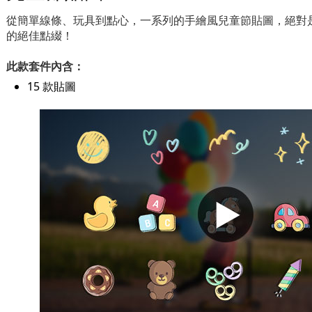
從簡單線條、玩具到點心，一系列的手繪風兒童節貼圖，絕對
的絕佳點綴！
此款套件內含：
15 款貼圖