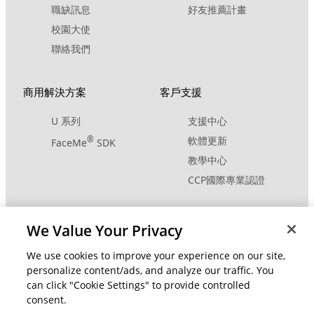
職缺訊息
好友推薦計畫
校園大使
聯絡我們
商用解決方案
客戶支援
U 系列
支援中心
®
軟體更新
FaceMe
SDK
教學中心
CCP國際專業認證
社群資源
變更地區
We Value Your Privacy
會員專區
We use cookies to improve your experience on our site,
personalize content/ads, and analyze our traffic. You
部落格
can click "Cookie Settings" to provide controlled
consent.
關注我們