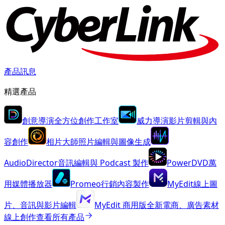
產品訊息
精選產品
創意導演
全方位創作工作室
威力導演
影片剪輯與內
容創作
相片大師
照片編輯與圖像生成
AudioDirector
音訊編輯與 Podcast 製作
PowerDVD
萬
用媒體播放器
Promeo
行銷內容製作
MyEdit
線上圖
片、音訊與影片編輯
MyEdit 商用版
全新
電商、廣告素材
線上創作
查看所有產品