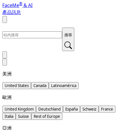
®
FaceMe
& AI
產品訊息
搜尋
美洲
United States
Canada
Latinoamérica
歐洲
United Kingdom
Deutschland
España
Schweiz
France
Italia
Suisse
Rest of Europe
亞洲