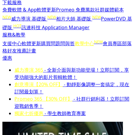
下載服務
免費軟體 & App
軟體更新
Promeo 免費萬款社群媒體範本
NEW
NEW
NEW
威力導演 基礎版
相片大師 基礎版
PowerDVD 基
HOT
礎版
訊連科技 Application Manager
服務&教學
NEW
支援中心
軟體更新
購買問題問與答
教學中心
會員專區
部落
格
好友推薦計畫
優惠
威力導演 365
- 全新介面與新功能登場！立即訂閱，享
受功能強大的影片剪輯軟體！
創意導演【20% OFF】
- 動靜影像調整一套搞定，現在
訂閱最划算！
Promeo 365 【30% OFF】
- 社群行銷利器！立即訂閱
迎戰銷售季！
獨家七折優惠
- 學生教師教育專案