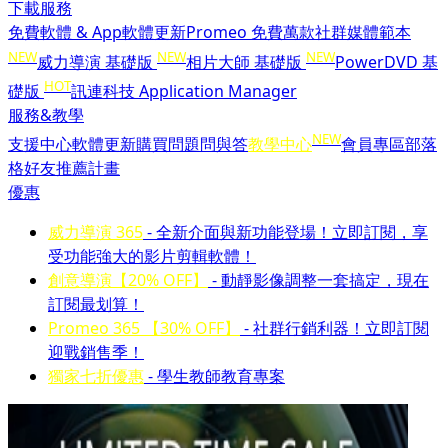
下載服務
免費軟體 & App
軟體更新
Promeo 免費萬款社群媒體範本
NEW
NEW
NEW
威力導演 基礎版
相片大師 基礎版
PowerDVD 基
HOT
礎版
訊連科技 Application Manager
服務&教學
NEW
支援中心
軟體更新
購買問題問與答
教學中心
會員專區
部落
格
好友推薦計畫
優惠
威力導演 365
- 全新介面與新功能登場！立即訂閱，享
受功能強大的影片剪輯軟體！
創意導演【20% OFF】
- 動靜影像調整一套搞定，現在
訂閱最划算！
Promeo 365 【30% OFF】
- 社群行銷利器！立即訂閱
迎戰銷售季！
獨家七折優惠
- 學生教師教育專案