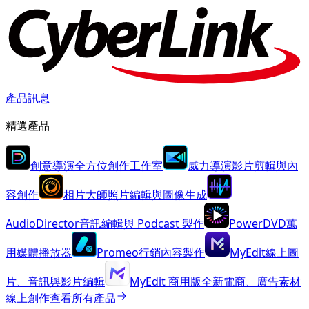
產品訊息
精選產品
創意導演
全方位創作工作室
威力導演
影片剪輯與內
容創作
相片大師
照片編輯與圖像生成
AudioDirector
音訊編輯與 Podcast 製作
PowerDVD
萬
用媒體播放器
Promeo
行銷內容製作
MyEdit
線上圖
片、音訊與影片編輯
MyEdit 商用版
全新
電商、廣告素材
線上創作
查看所有產品