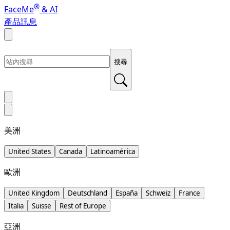
®
FaceMe
& AI
產品訊息
搜尋
美洲
United States
Canada
Latinoamérica
歐洲
United Kingdom
Deutschland
España
Schweiz
France
Italia
Suisse
Rest of Europe
亞洲