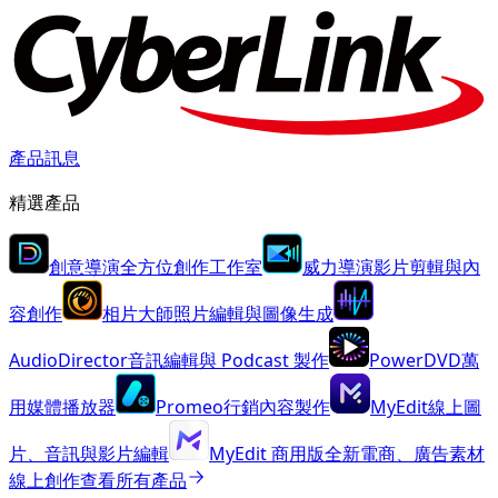
產品訊息
精選產品
創意導演
全方位創作工作室
威力導演
影片剪輯與內
容創作
相片大師
照片編輯與圖像生成
AudioDirector
音訊編輯與 Podcast 製作
PowerDVD
萬
用媒體播放器
Promeo
行銷內容製作
MyEdit
線上圖
片、音訊與影片編輯
MyEdit 商用版
全新
電商、廣告素材
線上創作
查看所有產品