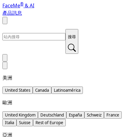
®
FaceMe
& AI
產品訊息
搜尋
美洲
United States
Canada
Latinoamérica
歐洲
United Kingdom
Deutschland
España
Schweiz
France
Italia
Suisse
Rest of Europe
亞洲