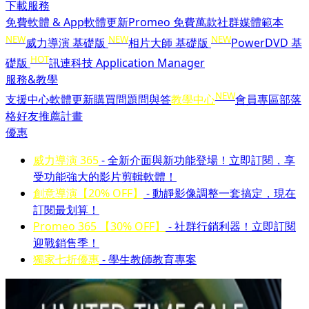
下載服務
免費軟體 & App
軟體更新
Promeo 免費萬款社群媒體範本
NEW
NEW
NEW
威力導演 基礎版
相片大師 基礎版
PowerDVD 基
HOT
礎版
訊連科技 Application Manager
服務&教學
NEW
支援中心
軟體更新
購買問題問與答
教學中心
會員專區
部落
格
好友推薦計畫
優惠
威力導演 365
- 全新介面與新功能登場！立即訂閱，享
受功能強大的影片剪輯軟體！
創意導演【20% OFF】
- 動靜影像調整一套搞定，現在
訂閱最划算！
Promeo 365 【30% OFF】
- 社群行銷利器！立即訂閱
迎戰銷售季！
獨家七折優惠
- 學生教師教育專案