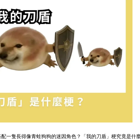
搭配一隻長得像青蛙狗狗的迷因角色？「我的刀盾」梗究竟是什