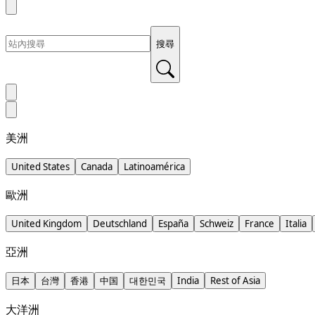
搜尋
美洲
United States
Canada
Latinoamérica
歐洲
United Kingdom
Deutschland
España
Schweiz
France
Italia
亞洲
日本
台灣
香港
中国
대한민국
India
Rest of Asia
大洋洲