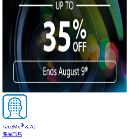
®
FaceMe
& AI
產品訊息