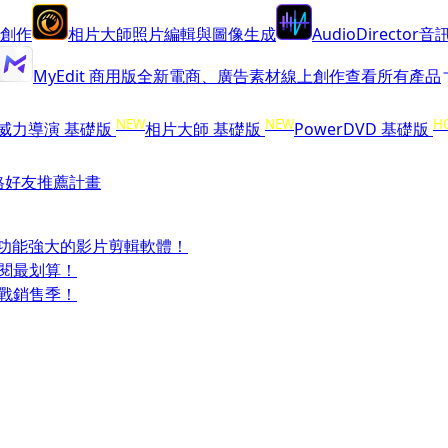
創作
相片大師
照片編輯與圖像生成
AudioDirector
音訊
MyEdit 商用版
全新
電商、廣告素材線上創作
查看所有產品
NEW
NEW
H
威力導演 基礎版
相片大師 基礎版
PowerDVD 基礎版
格
好友推薦計畫
受功能強大的影片剪輯軟體！
訂閱最划算！
迎戰銷售季！