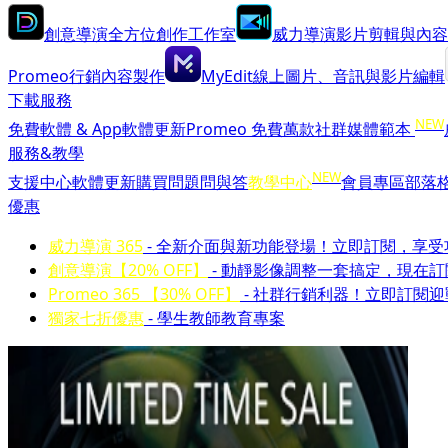
創意導演
全方位創作工作室
威力導演
影片剪輯與內容
Promeo
行銷內容製作
MyEdit
線上圖片、音訊與影片編輯
下載服務
NEW
免費軟體 & App
軟體更新
Promeo 免費萬款社群媒體範本
服務&教學
NEW
支援中心
軟體更新
購買問題問與答
教學中心
會員專區
部落
優惠
威力導演 365
- 全新介面與新功能登場！立即訂閱，享
創意導演【20% OFF】
- 動靜影像調整一套搞定，現在
Promeo 365 【30% OFF】
- 社群行銷利器！立即訂閱
獨家七折優惠
- 學生教師教育專案