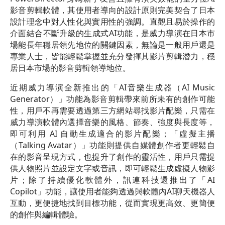
影音剪輯軟體，其使用者導向的設計原則完美契合了日本
設計理念中對人性化與實用性的強調。直觀且易於操作的
介面結合不斷升級的生成式AI功能，是威力導演在日本市
場能長年穩居領先地位的關鍵因素，無論是一般用戶還是
專業人士，皆能輕鬆掌握並充分發揮其影片剪輯潛力，穩
居日本市場的影音剪輯領導地位。
近期威力導演全新推出的「AI音樂生成器（AI Music
Generator）」功能為影音剪輯帶來前所未有的創作可能
性，用戶不再需要透過第三方網站尋找影片配樂，只需在
威力導演軟體內選擇音樂的風格、節奏、強度與長度等，
即可利用 AI 自動生成適合的影片配樂；「虛擬主播
（Talking Avatar）」功能則提供自媒體創作者更輕鬆自
在的影音呈現方式，也提升了創作的靈活性，用戶只需提
供人物照片並設定文字或音訊，即可輕鬆生成虛擬人物影
片；除了持續優化軟體外，訊連科技還推出了「AI
Copilot」功能，讓使用者能夠透過與軟體內AI聊天機器人
互動，更便捷地找到目標功能，從而實現更高效、更簡便
的創作與編輯體驗。