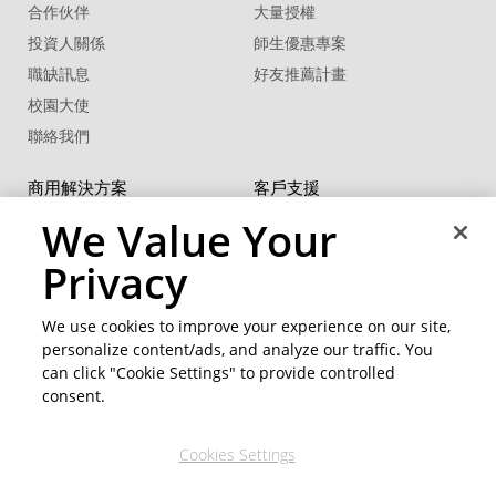
合作伙伴
大量授權
投資人關係
師生優惠專案
職缺訊息
好友推薦計畫
校園大使
聯絡我們
商用解決方案
客戶支援
U 系列
支援中心
We Value Your
®
FaceMe
SDK
軟體更新
Privacy
教學中心
CCP國際專業認證
We use cookies to improve your experience on our site,
personalize content/ads, and analyze our traffic. You
社群資源
變更地區
can click "Cookie Settings" to provide controlled
會員專區
consent.
部落格
Cookies Settings
關注我們