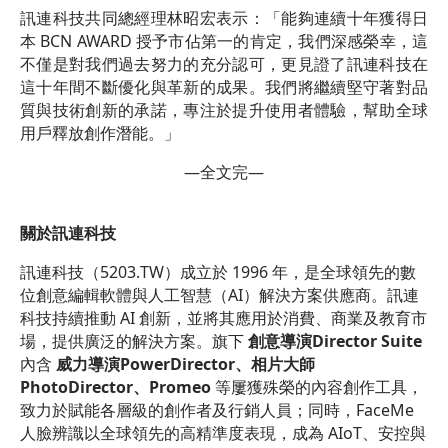
訊連科技共同總經理林昭宏表示：「能夠連續十年獲得日
本 BCN AWARD 授予市佔第一的肯定，我們深感榮幸，這
不僅是對我們過去努力的充分認可，更見證了訊連科技在
這十年間不斷優化與革新的成果。我們將繼續堅守著對品
質與技術創新的承諾，專注於提升使用者體驗，幫助全球
用戶釋放創作潛能。」
—全文完—
關於訊連科技
訊連科技（5203.TW）成立於 1996 年，是全球領先的數
位創意編輯軟體與人工智慧（AI）解決方案供應商。訊連
科技持續推動 AI 創新，並將其應用於消費、商業及教育市
場，提供廣泛的解決方案。旗下
創意導演Director Suite
內含
威力導演PowerDirector、相片大師
PhotoDirector、Promeo
等屢獲殊榮的內容創作工具，
致力於賦能各層級的創作者及行銷人員；同時，FaceMe
人臉辨識以全球領先的高精準度表現，成為 AIoT、安控與