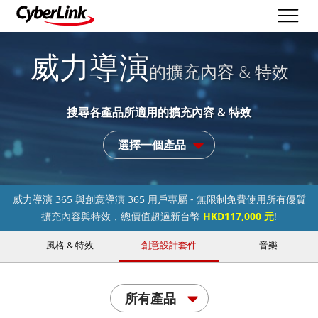
威力導演
的擴充內容 & 特效
搜尋各產品所適用的擴充內容 & 特效
選擇一個產品
威力導演 365
與
創意導演 365
用戶專屬 - 無限制免費使用所有優質
擴充內容與特效，總價值超過新台幣
HKD117,000 元
!
風格 & 特效
創意設計套件
音樂
所有產品