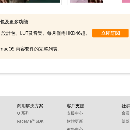
效包及更多功能
設計包、LUT及音樂。每月僅需HKD46起。
立即訂閱
macOS 內容套件的完整列表。
商用解決方案
客戶支援
社
U 系列
支援中心
會員
®
FaceMe
SDK
軟體更新
部落
教學中心