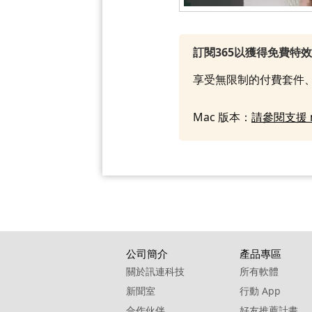
訂閱365以獲得免費特
享受無限制的付費套件、
Mac 版本：
請參閱支援 
公司簡介
產品專區
關於訊連科技
所有軟體
新聞室
行動 App
合作伙伴
好友推薦計畫