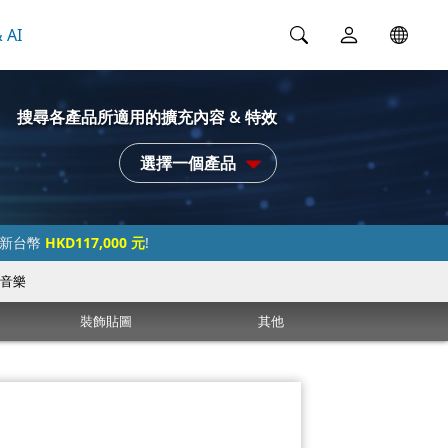
 AI
搜尋各產品所適用的擴充內容 & 特效
選擇一個產品
過新台幣
HKD117,000 元
!
音樂
裝飾貼圖
其他