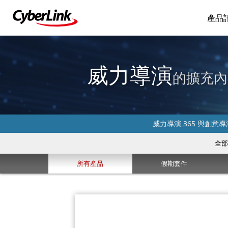
產品
威力導演
的擴充內
威力導演 365
與
創意導演
全部
所有產品
假期套件