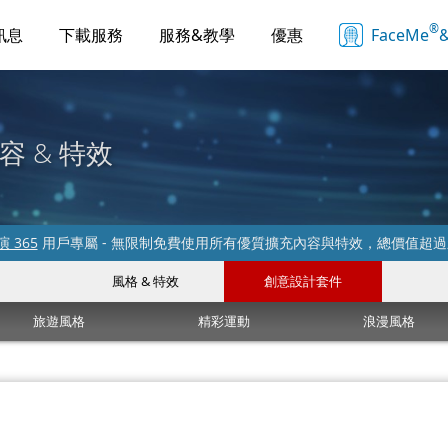
®
訊息
下載服務
服務&教學
優惠
FaceMe
&
容 & 特效
 365
用戶專屬 - 無限制免費使用所有優質擴充內容與特效，總價值超
風格 & 特效
創意設計套件
旅遊風格
精彩運動
浪漫風格