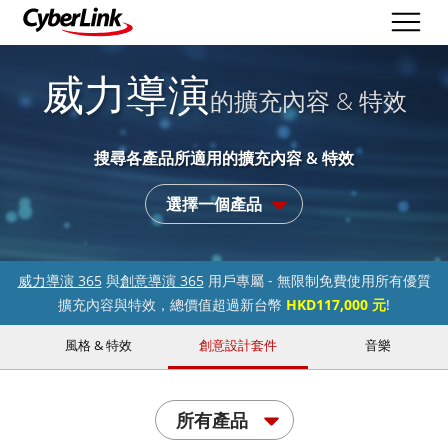
威力導演
的擴充內容 & 特效
搜尋各產品所適用的擴充內容 & 特效
選擇一個產品
威力導演 365
與
創意導演 365
用戶專屬 - 無限制免費使用所有優質
擴充內容與特效，總價值超過新台幣
HKD117,000 元
!
風格 & 特效
創意設計套件
音樂
所有產品