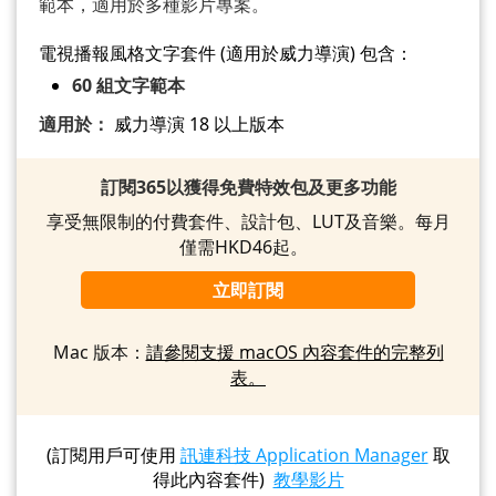
範本，適用於多種影片專案。
電視播報風格文字套件 (適用於威力導演) 包含：
60 組文字範本
適用於：
威力導演 18 以上版本
訂閱365以獲得免費特效包及更多功能
享受無限制的付費套件、設計包、LUT及音樂。每月
僅需HKD46起。
立即訂閱
Mac 版本：
請參閱支援 macOS 內容套件的完整列
表。
(訂閱用戶可使用
訊連科技 Application Manager
取
得此內容套件)
教學影片