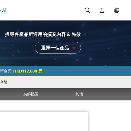
 AI
搜尋各產品所適用的擴充內容 & 特效
選擇一個產品
過新台幣
HKD117,000 元
!
音樂
裝飾貼圖
其他