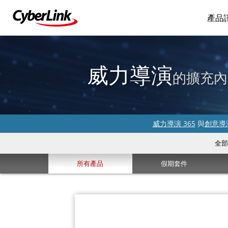
產品
威力導演
的擴充內
威力導演 365
與
創意導演
全部
所有產品
假期套件