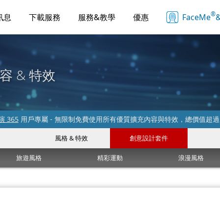
®
訊息
下載服務
服務&教學
優惠
FaceMe
&
容 & 特效
 365
用戶專屬 - 無限制免費使用所有優質擴充內容與特效，總價值超
風格 & 特效
創意設計套件
旅遊風格
精彩運動
浪漫風格