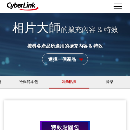
相片大師
的擴充內容 & 特效
搜尋各產品所適用的擴充內容 & 特效
選擇一個產品
包
邊框範本包
裝飾貼圖
音樂