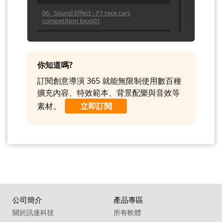
06. Sound Effect - F1 race cars
competition loop01
07. Sound Effect - Jet Interior Din Loop01
08. Sound Effect - Jet Overflight Distant01
你知道嗎?
09. Sound Effect - Jet Takeoff Runway01
訂閱創意導演 365 就能無限制使用數百種
擴充內容、特效範本、背景配樂與音效等
10. Sound Effect - Jet Tarmac Loop
素材。
立即訂閱
11. Sound Effect - Minitractor Drive
12. Sound Effect - Minitractor Start
13. Sound Effect - Minitractor Stop
14. Sound Effect - Train Freight Horn
Blasts Crossing Bell
15. Sound Effect - Train Freight Horn
Blasts Echo Loop
公司簡介
產品專區
關於訊連科技
所有軟體
16. Sound Effect - Train Freight Horn