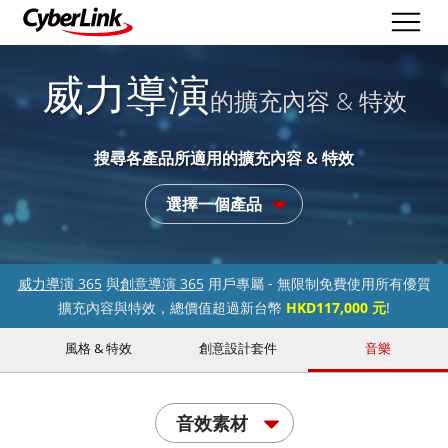
威力導演
的擴充內容 & 特效
搜尋各產品所適用的擴充內容 & 特效
選擇一個產品
威力導演 365
與
創意導演 365
用戶專屬 - 無限制免費使用所有優質
擴充內容與特效，總價值超過新台幣
HKD117,000 元
!
風格 & 特效
創意設計套件
音樂
音效素材