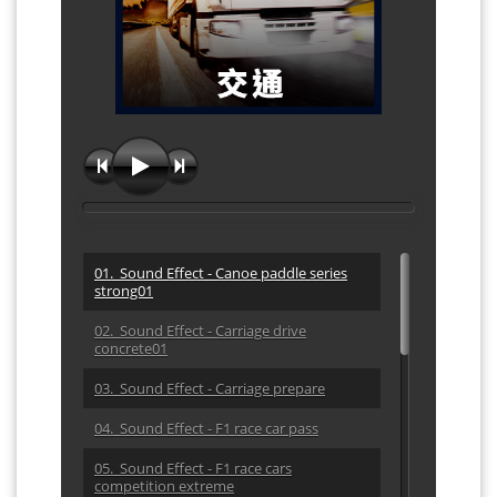
01. Sound Effect - Canoe paddle series
strong01
02. Sound Effect - Carriage drive
concrete01
03. Sound Effect - Carriage prepare
04. Sound Effect - F1 race car pass
05. Sound Effect - F1 race cars
competition extreme