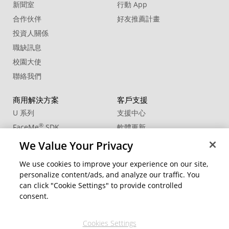
Blasts Town
新聞室
行動 App
合作伙伴
好友推薦計畫
17. Sound Effect - Train Pass By
投資人關係
18. Sound Effect - Train pass commuter
sectioned rail bold
職缺訊息
校園大使
19. Sound Effect - Train Passenger Car
Interior Sec Rail Mod Fast Loop01
聯絡我們
20. Sound Effect - Train Passenger Car
商用解決方案
Interior Sec Rail Slow Loop01
客戶支援
U 系列
支援中心
®
FaceMe
SDK
軟體更新
教學中心
We Value Your Privacy
CCP國際專業認證
We use cookies to improve your experience on our site,
personalize content/ads, and analyze our traffic. You
社群資源
變更地區
can click "Cookie Settings" to provide controlled
會員專區
consent.
部落格
Cookies Settings