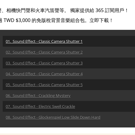
相機快門聲和火車汽笛聲等。 獨家提供給 365 訂閱用戶！
 TWD $3,000 的免版稅背景音樂組合包。立即下載！
01. Sound Effect - Classic Camera Shutter 1
02. Sound Effect - Classic Camera Shutter 2
03. Sound Effect - Classic Camera Shutter 3
04. Sound Effect - Classic Camera Shutter 4
05. Sound Effect - Classic Camera Shutter 5
06. Sound Effect - Crackling Mystery
07. Sound Effect - Electric Swell Crackle
08. Sound Effect - Glockenspiel Low Slide Down Hard
09. Sound Effect - Honks - Car