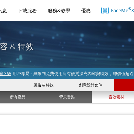
®
訊息
下載服務
服務&教學
優惠
FaceMe
&
容 & 特效
 365
用戶專屬 - 無限制免費使用所有優質擴充內容與特效，總價值超
風格 & 特效
創意設計套件
所有產品
背景音樂
音效素材