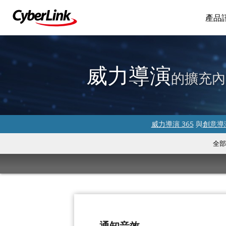
產品
威力導演
的擴充內
威力導演 365
與
創意導演
全部
通知音效