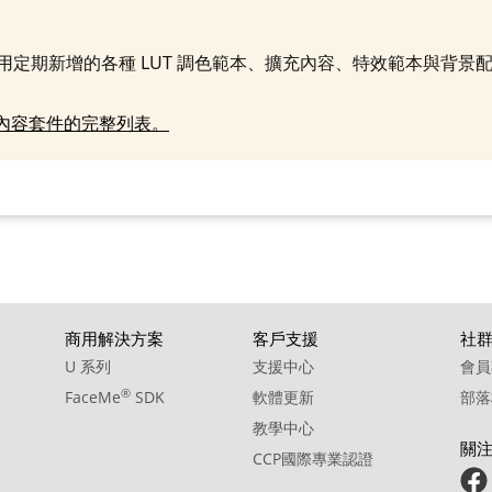
10. Sound Effect - Honks - Traffics
11. Sound Effect - Honks - Train
使用定期新增的各種 LUT 調色範本、擴充內容、特效範本與背景
12. Sound Effect - Kalimba Magical Fifth Up
S 內容套件的完整列表。
13. Sound Effect - Kalimba Magical Sequence Minor
14. Sound Effect - Message Take Off
15. Sound Effect - Short Bell 1
16. Sound Effect - Short Bell 2
17. Sound Effect - Short Bell Melody
18. Sound Effect - Signal 2
商用解決方案
客戶支援
社
U 系列
支援中心
會員
19. Sound Effect - Warning 2
®
FaceMe
SDK
軟體更新
部落
教學中心
關
CCP國際專業認證