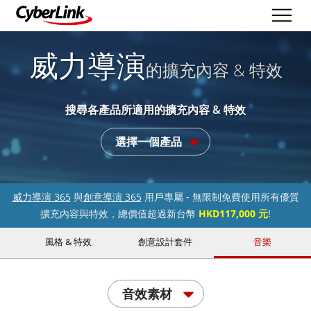
威力導演
的擴充內容 & 特效
搜尋各產品所適用的擴充內容 & 特效
選擇一個產品
威力導演 365
與
創意導演 365
用戶專屬 - 無限制免費使用所有優質
擴充內容與特效，總價值超過新台幣
HKD117,000 元
!
風格 & 特效
創意設計套件
音樂
音效素材