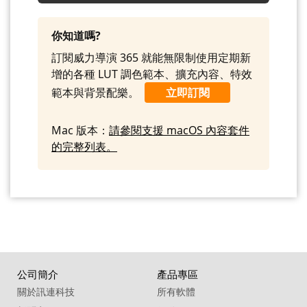
09. Sound Effect - BOING Mouth Harp
Long
你知道嗎?
10. Sound Effect - BOING Rubber Band
訂閱威力導演 365 就能無限制使用定期新
增的各種 LUT 調色範本、擴充內容、特效
11. Sound Effect - BOING Ruler
範本與背景配樂。
立即訂閱
12. Sound Effect - BOING Synthetic
13. Sound Effect - BOING Synthetic Drum
Mac 版本：
請參閱支援 macOS 內容套件
的完整列表。
14. Sound Effect - CARTOON Mouth Glug
01
15. Sound Effect - CARTOON Mouth Glug
02
16. Sound Effect - CARTOON Percussive
Boing 01
17. Sound Effect - CARTOON Percussive
Boing 02
公司簡介
產品專區
關於訊連科技
所有軟體
18. Sound Effect - CARTOON Percussive
Pop 01