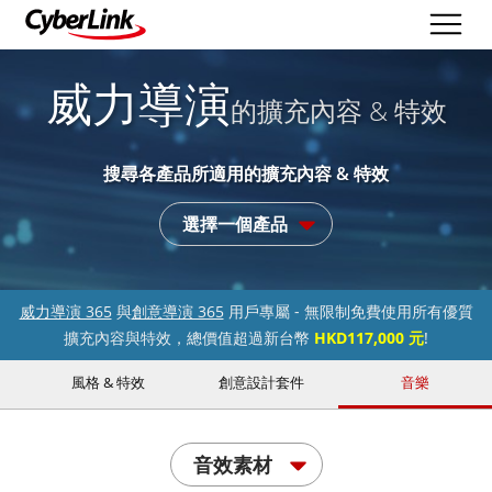
威力導演
的擴充內容 & 特效
搜尋各產品所適用的擴充內容 & 特效
選擇一個產品
威力導演 365
與
創意導演 365
用戶專屬 - 無限制免費使用所有優質
擴充內容與特效，總價值超過新台幣
HKD117,000 元
!
風格 & 特效
創意設計套件
音樂
音效素材