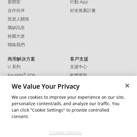
新聞室
行動 App
19. Sound Effect - CARTOON Percussive
合作伙伴
好友推薦計畫
Pop 02
投資人關係
20. Sound Effect - CARTOON Slip
職缺訊息
校園大使
21. Sound Effect - CARTOON Spin Down
Synthetic
聯絡我們
22. Sound Effect - CARTOON String Chirp
Ascend
商用解決方案
客戶支援
U 系列
支援中心
23. Sound Effect - CARTOON Swipe 01
®
FaceMe
SDK
軟體更新
24. Sound Effect - CARTOON Swipe 02
教學中心
We Value Your Privacy
25. Sound Effect - Character Jump
CCP國際專業認證
We use cookies to improve your experience on our site,
26. Sound Effect - CINEMATIC Blob
personalize content/ads, and analyze our traffic. You
社群資源
Sweep
變更地區
can click "Cookie Settings" to provide controlled
會員專區
consent.
27. Sound Effect - ELEMENTS Pop 01
部落格
28. Sound Effect - ELEMENTS Pop 02
Cookies Settings