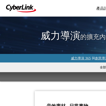
產品
威力導演
的擴充內
威力導演 365
與
創意導演
全部
音效素材 - 日常事物