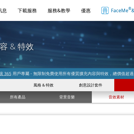
®
訊息
下載服務
服務&教學
優惠
FaceMe
&
容 & 特效
 365
用戶專屬 - 無限制免費使用所有優質擴充內容與特效，總價值超
風格 & 特效
創意設計套件
所有產品
背景音樂
音效素材