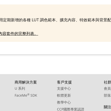
09. Sound Effect - Scissors Open Close
10. Sound Effect - Side Sweet Jar
11. Sound Effect - Small Change 01
使用定期新增的各種 LUT 調色範本、擴充內容、特效範本與背景
12. Sound Effect - Small Change 02
S 內容套件的完整列表。
13. Sound Effect - Spin Coin
14. Sound Effect - Ticking
15. Sound Effect - Watch Band Rattle
16. Sound Effect - Wind Up
17. Sound Effect - Wind Up-mouse
18. Sound Effect - Zip
商用解決方案
客戶支援
社
U 系列
支援中心
會員
19. Sound Effect - Zipper 01
®
FaceMe
SDK
軟體更新
部落
20. Sound Effect - Zipper 02
教學中心
關
CCP國際專業認證