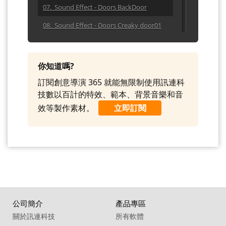
07. Sound Effect - Doors BackDoor
08. Sound Effect - Doors Creaky door01
09. Sound Effect - Doors Creaky door02
10. Sound Effect - Doors Creaky door03
你知道嗎?
11. Sound Effect - Doors Door01
訂閱創意導演 365 就能無限制使用訊連科
技數以百計的特效、範本、背景音樂和音
12. Sound Effect - Doors Door02
效等製作素材。
立即訂閱
13. Sound Effect - Doors Door03
14. Sound Effect - Doors Door04
15. Sound Effect - Doors Doorbell
16. Sound Effect - Glass Break
17. Sound Effect - Ignition01
公司簡介
產品專區
18. Sound Effect - Mouth Harp01
關於訊連科技
所有軟體
19. Sound Effect - Tear 01