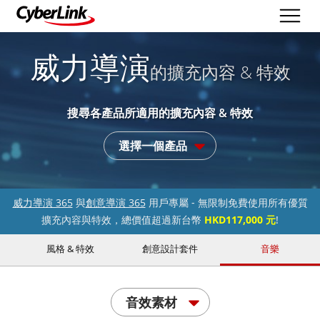
威力導演
的擴充內容 & 特效
搜尋各產品所適用的擴充內容 & 特效
選擇一個產品
威力導演 365
與
創意導演 365
用戶專屬 - 無限制免費使用所有優質
擴充內容與特效，總價值超過新台幣
HKD117,000 元
!
風格 & 特效
創意設計套件
音樂
音效素材