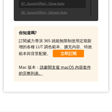
07. Sound Effect - Close Auto
08. Sound Effect - Distant Auto
09. Sound Effect - Gashob01
10. Sound Effect - Glass01
你知道嗎?
11. Sound Effect - Glass02
訂閱威力導演 365 就能無限制使用定期新
增的各種 LUT 調色範本、擴充內容、特效
12. Sound Effect - Heavy Auto
範本與背景配樂。
立即訂閱
13. Sound Effect - Singleshots Huge
14. Sound Effect - Sweep Dry01
Mac 版本：
請參閱支援 macOS 內容套件
的完整列表。
15. Sound Effect - Swing01
16. Sound Effect - Swing02
17. Sound Effect - Sword Hit Dry01
18. Sound Effect - Sword Hit Dry02
19. Sound Effect - Sword Hit Wood01