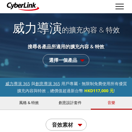
威力導演
的擴充內容 & 特效
搜尋各產品所適用的擴充內容 & 特效
選擇一個產品
威力導演 365
與
創意導演 365
用戶專屬 - 無限制免費使用所有優質
擴充內容與特效，總價值超過新台幣
HKD117,000 元
!
風格 & 特效
創意設計套件
音樂
音效素材