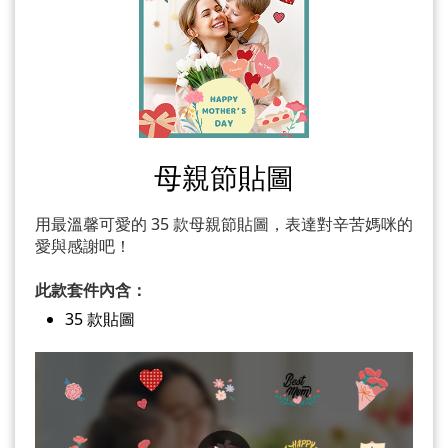
母親節貼圖
用最溫馨可愛的 35 款母親節貼圖，表達對辛苦媽咪的
愛與感謝吧！
此款套件內含：
35 款貼圖