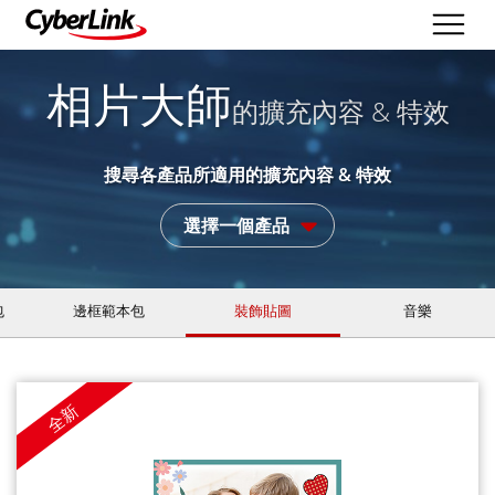
相片大師
的擴充內容 & 特效
搜尋各產品所適用的擴充內容 & 特效
選擇一個產品
包
邊框範本包
裝飾貼圖
音樂
全新