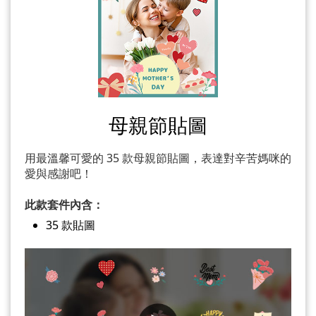
母親節貼圖
用最溫馨可愛的 35 款母親節貼圖，表達對辛苦媽咪的
愛與感謝吧！
此款套件內含：
35 款貼圖