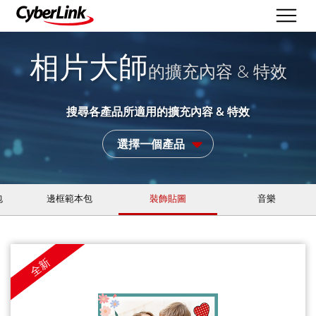
相片大師
的擴充內容 & 特效
搜尋各產品所適用的擴充內容 & 特效
選擇一個產品
包
邊框範本包
裝飾貼圖
音樂
全新