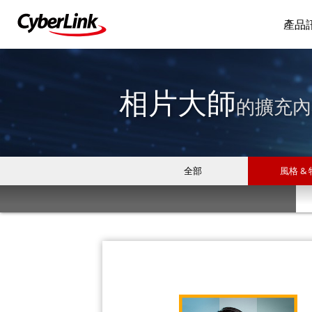
產品
相片大師
的擴充內
全部
風格 &