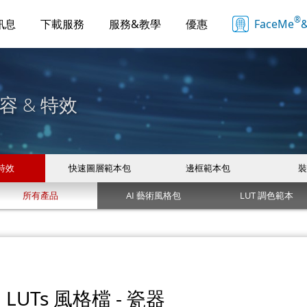
®
訊息
下載服務
服務&教學
優惠
FaceMe
&
容 & 特效
 特效
快速圖層範本包
邊框範本包
裝
所有產品
AI 藝術風格包
LUT 調色範本
LUTs 風格檔 - 瓷器