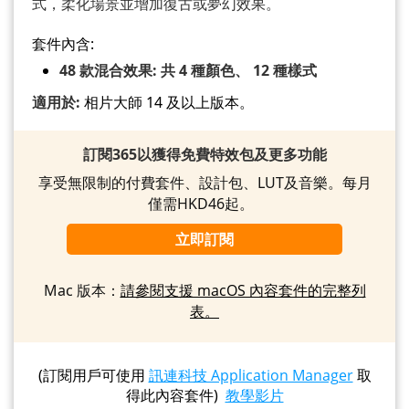
式，柔化場景並增加復古或夢幻效果。
套件內含:
48 款混合效果: 共 4 種顏色、 12 種樣式
適用於:
相片大師 14 及以上版本。
訂閱365以獲得免費特效包及更多功能
享受無限制的付費套件、設計包、LUT及音樂。每月
僅需HKD46起。
立即訂閱
Mac 版本：
請參閱支援 macOS 內容套件的完整列
表。
(訂閱用戶可使用
訊連科技 Application Manager
取
得此內容套件)
教學影片