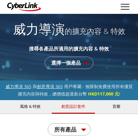
威力導演
的擴充內容 & 特效
搜尋各產品所適用的擴充內容 & 特效
選擇一個產品
威力導演 365
與
創意導演 365
用戶專屬 - 無限制免費使用所有優質
擴充內容與特效，總價值超過新台幣
HKD117,000 元
!
風格 & 特效
創意設計套件
音樂
所有產品