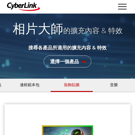
相片大師
的擴充內容 & 特效
搜尋各產品所適用的擴充內容 & 特效
選擇一個產品
包
邊框範本包
裝飾貼圖
音樂