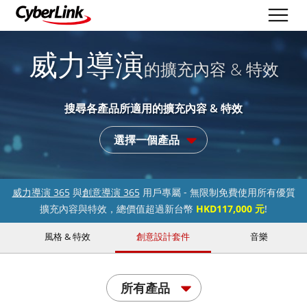
威力導演
的擴充內容 & 特效
搜尋各產品所適用的擴充內容 & 特效
選擇一個產品
威力導演 365
與
創意導演 365
用戶專屬 - 無限制免費使用所有優質
擴充內容與特效，總價值超過新台幣
HKD117,000 元
!
風格 & 特效
創意設計套件
音樂
所有產品