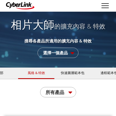
相片大師
的擴充內容 & 特效
搜尋各產品所適用的擴充內容 & 特效
選擇一個產品
部
風格 & 特效
快速圖層範本包
邊框範本
所有產品