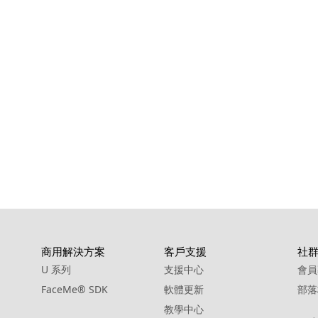
商用解決方案
客戶支援
社
U 系列
支援中心
會員
FaceMe
®
SDK
軟體更新
部落
教學中心