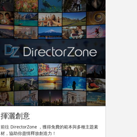
揮灑創意
前往 DirectorZone ，獲得免費的範本與多種主題素
材，協助你盡情釋放創造力！