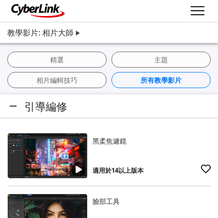
教學影片: 相片大師
精選
主題
相片編輯技巧
所有教學影片
引導編修
黑柔焦濾鏡
適用於14以上版本
臉部工具