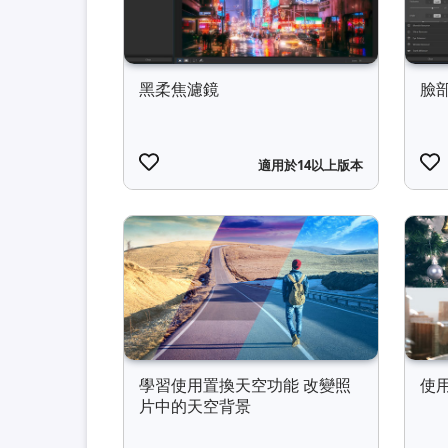
黑柔焦濾鏡
臉
適用於14以上版本
學習使用置換天空功能 改變照
使
片中的天空背景