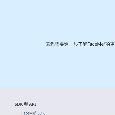
若您需要進一步了解FaceMe
的更
®
SDK 與 API
FaceMe
SDK
®