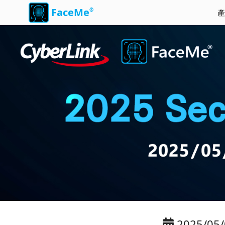
FaceMe
®
產
2025/05/