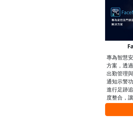
F
專為智慧
方案，透
出勤管理
通知示警
進行足跡追
度整合，