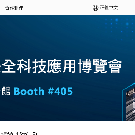
正體中文
合作夥伴
館 1館(1F)