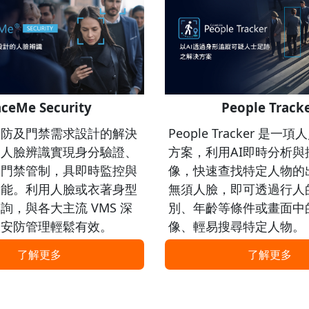
aceMe Security
People Track
安防及門禁需求設計的解決
People Tracker 是
過人臉辨識實現身分驗證、
方案，利用AI即時分析與
與門禁管制，具即時監控與
像，快速查找特定人物的
功能。利用人臉或衣著身型
無須人臉，即可透過行人
詢，與各大主流 VMS 深
別、年齡等條件或畫面中
讓安防管理輕鬆有效。
像、輕易搜尋特定人物。
了解更多
了解更多