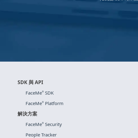
SDK 與 API
FaceMe
SDK
®
FaceMe
Platform
®
解決方案
FaceMe
Security
®
People Tracker