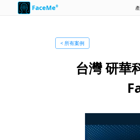
FaceMe
®
產
< 所有案例
台灣 研華科
F