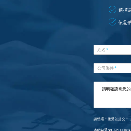
選擇
依您
姓名
*
公司郵件
*
請點選＂接受並提交＂
本網站受reCAPTCHA保