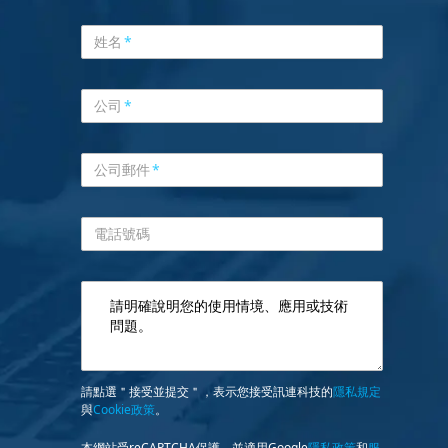
姓名
*
公司
*
公司郵件
*
電話號碼
請點選＂接受並提交＂，表示您接受訊連科技的
隱私規定
與
Cookie政策
。
本網站受reCAPTCHA保護，並適用Google
隱私政策
和
服