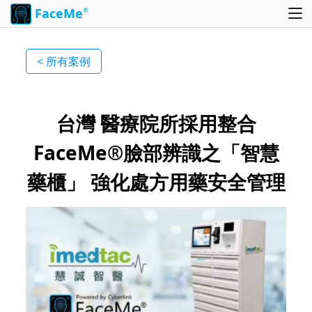
FaceMe
®
< 所有案例
台灣 醫療院所採用整合
FaceMe®臉部辨識之「智慧
藥櫃」 強化處方用藥安全管理