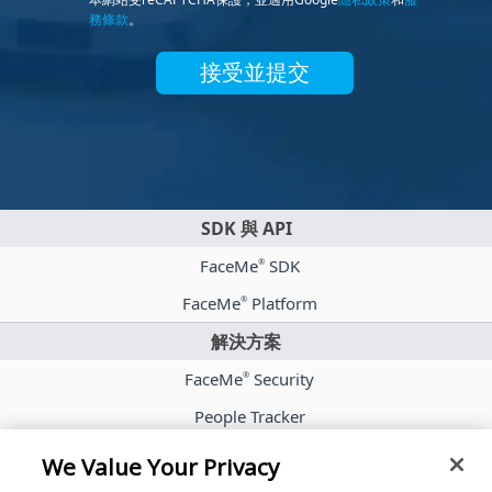
務條款
。
接受並提交
SDK 與 API
FaceMe
SDK
®
FaceMe
Platform
®
解決方案
FaceMe
Security
®
People Tracker
FaceMe
eKYC
®
We Value Your Privacy