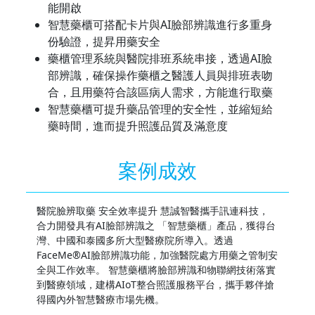
能開啟
智慧藥櫃可搭配卡片與AI臉部辨識進行多重身
份驗證，提昇用藥安全
藥櫃管理系統與醫院排班系統串接，透過AI臉
部辨識，確保操作藥櫃之醫護人員與排班表吻
合，且用藥符合該區病人需求，方能進行取藥
智慧藥櫃可提升藥品管理的安全性，並縮短給
藥時間，進而提升照護品質及滿意度
案例成效
醫院臉辨取藥 安全效率提升 慧誠智醫攜手訊連科技，
合力開發具有AI臉部辨識之 「智慧藥櫃」產品，獲得台
灣、中國和泰國多所大型醫療院所導入。透過
FaceMe®AI臉部辨識功能，加強醫院處方用藥之管制安
全與工作效率。 智慧藥櫃將臉部辨識和物聯網技術落實
到醫療領域，建構AIoT整合照護服務平台，攜手夥伴搶
得國內外智慧醫療市場先機。