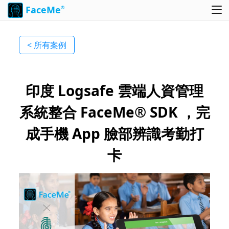
FaceMe
®
< 所有案例
印度 Logsafe 雲端人資管理
系統整合 FaceMe® SDK ，完
成手機 App 臉部辨識考勤打
卡