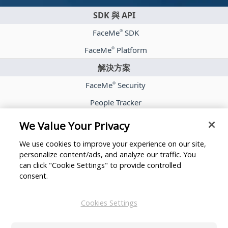
SDK 與 API
FaceMe
SDK
®
FaceMe
Platform
®
解決方案
FaceMe
Security
®
People Tracker
FaceMe
eKYC
®
We Value Your Privacy
案例分享
We use cookies to improve your experience on our site,
部落格
personalize content/ads, and analyze our traffic. You
can click "Cookie Settings" to provide controlled
新聞室
consent.
合作夥伴
Cookies Settings
關於訊連科技