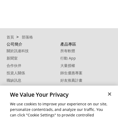
首頁
部落格
公司簡介
產品專區
關於訊連科技
所有軟體
新聞室
行動 App
合作伙伴
大量授權
投資人關係
師生優惠專案
職缺訊息
好友推薦計畫
校園大使
We Value Your Privacy
聯絡我們
We use cookies to improve your experience on our site,
商用解決方案
客戶支援
personalize content/ads, and analyze our traffic. You
U 系列
支援中心
can click "Cookie Settings" to provide controlled