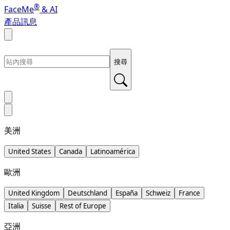
®
FaceMe
& AI
產品訊息
搜尋
美洲
United States
Canada
Latinoamérica
歐洲
United Kingdom
Deutschland
España
Schweiz
France
Italia
Suisse
Rest of Europe
亞洲