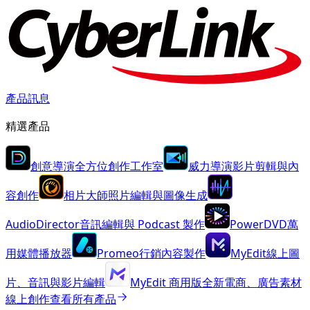
產品訊息
精選產品
創意導演
全方位創作工作室
威力導演
影片剪輯與內
容創作
相片大師
照片編輯與圖像生成
AudioDirector
音訊編輯與 Podcast 製作
PowerDVD
萬
用媒體播放器
Promeo
行銷內容製作
MyEdit
線上圖
片、音訊與影片編輯
MyEdit 商用版
全新
電商、廣告素材
線上創作
查看所有產品