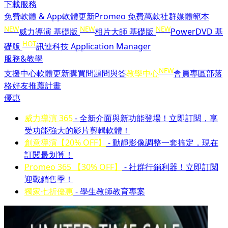
下載服務
免費軟體 & App
軟體更新
Promeo 免費萬款社群媒體範本
NEW
NEW
NEW
威力導演 基礎版
相片大師 基礎版
PowerDVD 基
HOT
礎版
訊連科技 Application Manager
服務&教學
NEW
支援中心
軟體更新
購買問題問與答
教學中心
會員專區
部落
格
好友推薦計畫
優惠
威力導演 365
- 全新介面與新功能登場！立即訂閱，享
受功能強大的影片剪輯軟體！
創意導演【20% OFF】
- 動靜影像調整一套搞定，現在
訂閱最划算！
Promeo 365 【30% OFF】
- 社群行銷利器！立即訂閱
迎戰銷售季！
獨家七折優惠
- 學生教師教育專案